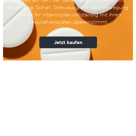
Hundred auf den vier Säulen des Wohlbefindens:
Ernährung, Schlaf, Stressausgleich und Bewegung
– damit Ihr Vitaminplan vollständig mit Ihren
Gesundheitszielen übereinstimmt.
Jetzt kaufen