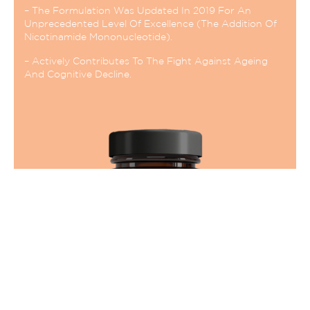
– The Formulation Was Updated In 2019 For An
Unprecedented Level Of Excellence (The Addition Of
Nicotinamide Mononucleotide).
– Actively Contributes To The Fight Against Ageing
And Cognitive Decline.