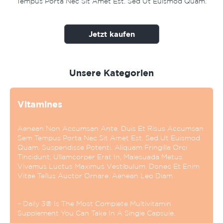
Tempus Porta Nec Sit Amet Est. Sed Ut Euismod Quam.
Jetzt kaufen
Unsere Kategorien
Vitamines
Aenean Non Accumsan Ante. Duis Et Risus Accumsan
Sem Tempus Porta Nec Sit Amet Est. Sed Ut Euismod
Quam. Suspendisse Potenti. Aliquam Fringilla Orci
Tincidunt, Ullamcorper Erat In, Malesuada Metus.
Vivamus Luctus Maximus Vestibulum. Donec Et Enim
Vitae Tellus Auctor Ornare. Aenean Leo Diam
– Daily 3® Is The Most Complete Multivitamin
Supplement You Can Take In A Single Capsule.